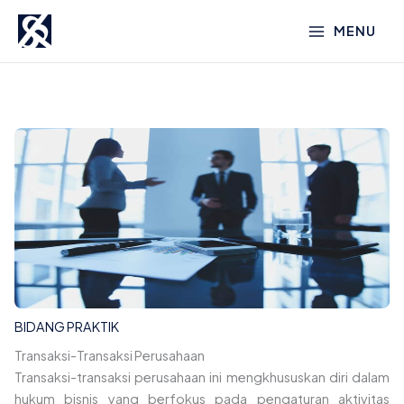
Lewati
MENU
ke
konten
BIDANG PRAKTIK
Transaksi-Transaksi Perusahaan
Transaksi-transaksi perusahaan ini mengkhususkan diri dalam
hukum bisnis yang berfokus pada pengaturan aktivitas