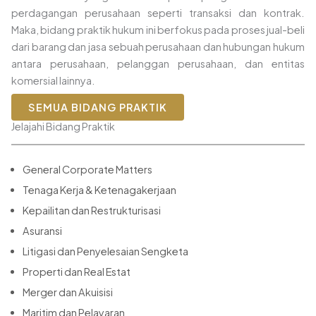
perdagangan perusahaan seperti transaksi dan kontrak.
Maka, bidang praktik hukum ini berfokus pada proses jual-beli
dari barang dan jasa sebuah perusahaan dan hubungan hukum
antara perusahaan, pelanggan perusahaan, dan entitas
komersial lainnya.
SEMUA BIDANG PRAKTIK
Jelajahi Bidang Praktik
General Corporate Matters
Tenaga Kerja & Ketenagakerjaan
Kepailitan dan Restrukturisasi
Asuransi
Litigasi dan Penyelesaian Sengketa
Properti dan Real Estat
Merger dan Akuisisi
Maritim dan Pelayaran