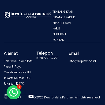
TENTANG KAMI
BIDANG PRAKTIK
PRAKTISI KAMI
KARIR
PUBLIKASI
KONTAK
Telepon
Alamat
Email
(021) 2290 3355
Pakuwon Tower, 15th
info@ddplaw.co.id
Floor Jl. Raya
Casablanca Kav. 88
Jakarta Selatan, DKI
Jakarta - 12870
1
I
L
Y
© 2026 Dewi Djalal & Partners. All rights reserved.
n
i
o