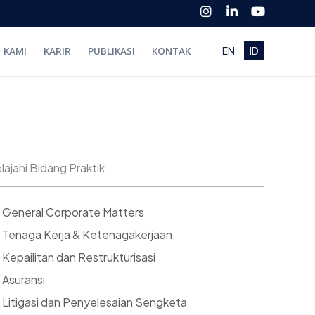
I
L
Y
n
i
o
s
n
u
t
k
t
I KAMI
KARIR
PUBLIKASI
KONTAK
EN
ID
a
e
u
g
d
b
r
i
e
a
n
m
-
i
n
elajahi Bidang Praktik
General Corporate Matters
Tenaga Kerja & Ketenagakerjaan
Kepailitan dan Restrukturisasi
Asuransi
Litigasi dan Penyelesaian Sengketa