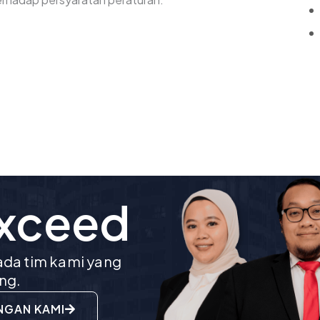
Exceed
da tim kami yang
ng.
NGAN KAMI