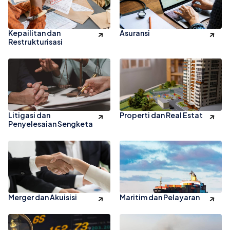
Kepailitan dan
Asuransi
Restrukturisasi
Litigasi dan
Properti dan Real Estat
Penyelesaian Sengketa
Merger dan Akuisisi
Maritim dan Pelayaran